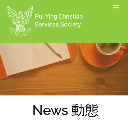
Skip
Me
to
content
News 動態