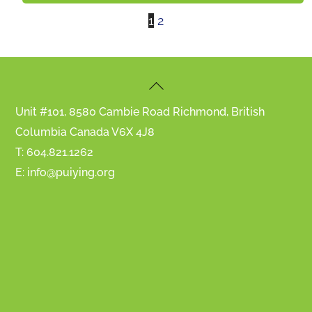
1
2
Back
To
Unit #101, 8580 Cambie Road Richmond, British
Top
Columbia Canada V6X 4J8
T: 604.821.1262
E: info@puiying.org